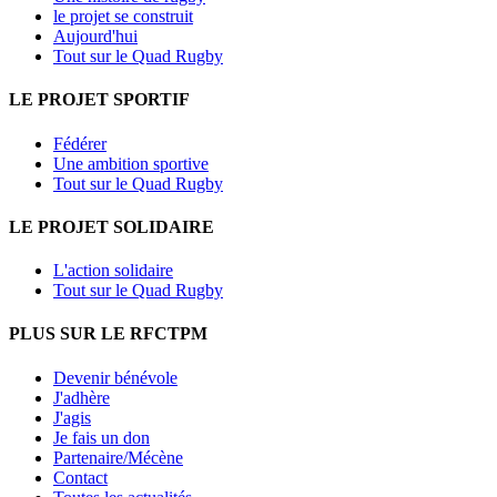
le projet se construit
Aujourd'hui
Tout sur le Quad Rugby
LE PROJET SPORTIF
Fédérer
Une ambition sportive
Tout sur le Quad Rugby
LE PROJET SOLIDAIRE
L'action solidaire
Tout sur le Quad Rugby
PLUS SUR LE RFCTPM
Devenir bénévole
J'adhère
J'agis
Je fais un don
Partenaire/Mécène
Contact