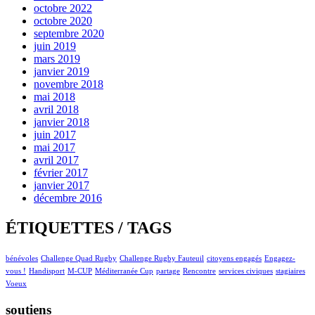
octobre 2022
octobre 2020
septembre 2020
juin 2019
mars 2019
janvier 2019
novembre 2018
mai 2018
avril 2018
janvier 2018
juin 2017
mai 2017
avril 2017
février 2017
janvier 2017
décembre 2016
ÉTIQUETTES / TAGS
bénévoles
Challenge Quad Rugby
Challenge Rugby Fauteuil
citoyens engagés
Engagez-
vous !
Handisport
M-CUP
Méditerranée Cup
partage
Rencontre
services civiques
stagiaires
Voeux
soutiens