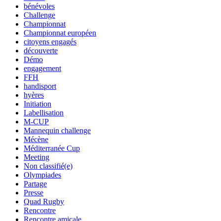
bénévoles
Challenge
Championnat
Championnat européen
citoyens engagés
découverte
Démo
engagement
FFH
handisport
hyères
Initiation
Labellisation
M-CUP
Mannequin challenge
Mécène
Méditerranée Cup
Meeting
Non classifié(e)
Olympiades
Partage
Presse
Quad Rugby
Rencontre
Rencontre amicale