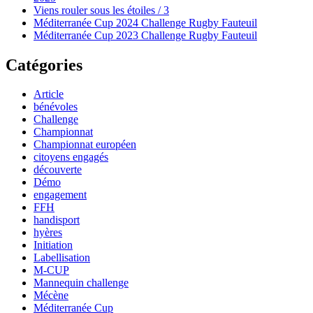
Viens rouler sous les étoiles / 3
Méditerranée Cup 2024 Challenge Rugby Fauteuil
Méditerranée Cup 2023 Challenge Rugby Fauteuil
Catégories
Article
bénévoles
Challenge
Championnat
Championnat européen
citoyens engagés
découverte
Démo
engagement
FFH
handisport
hyères
Initiation
Labellisation
M-CUP
Mannequin challenge
Mécène
Méditerranée Cup