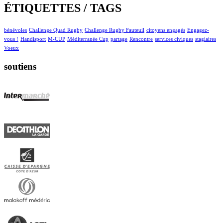
ÉTIQUETTES / TAGS
bénévoles
Challenge Quad Rugby
Challenge Rugby Fauteuil
citoyens engagés
Engagez-
vous !
Handisport
M-CUP
Méditerranée Cup
partage
Rencontre
services civiques
stagiaires
Voeux
soutiens