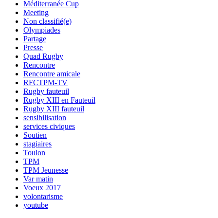
Méditerranée Cup
Meeting
Non classifié(e)
Olympiades
Partage
Presse
Quad Rugby
Rencontre
Rencontre amicale
RFCTPM-TV
Rugby fauteuil
Rugby XIII en Fauteuil
Rugby XIII fauteuil
sensibilisation
services civiques
Soutien
stagiaires
Toulon
TPM
TPM Jeunesse
Var matin
Voeux 2017
volontarisme
youtube