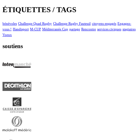
ÉTIQUETTES / TAGS
bénévoles
Challenge Quad Rugby
Challenge Rugby Fauteuil
citoyens engagés
Engagez-
vous !
Handisport
M-CUP
Méditerranée Cup
partage
Rencontre
services civiques
stagiaires
Voeux
soutiens