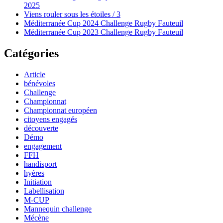
2025
Viens rouler sous les étoiles / 3
Méditerranée Cup 2024 Challenge Rugby Fauteuil
Méditerranée Cup 2023 Challenge Rugby Fauteuil
Catégories
Article
bénévoles
Challenge
Championnat
Championnat européen
citoyens engagés
découverte
Démo
engagement
FFH
handisport
hyères
Initiation
Labellisation
M-CUP
Mannequin challenge
Mécène