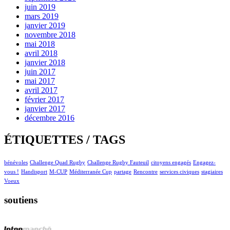
juin 2019
mars 2019
janvier 2019
novembre 2018
mai 2018
avril 2018
janvier 2018
juin 2017
mai 2017
avril 2017
février 2017
janvier 2017
décembre 2016
ÉTIQUETTES / TAGS
bénévoles
Challenge Quad Rugby
Challenge Rugby Fauteuil
citoyens engagés
Engagez-
vous !
Handisport
M-CUP
Méditerranée Cup
partage
Rencontre
services civiques
stagiaires
Voeux
soutiens