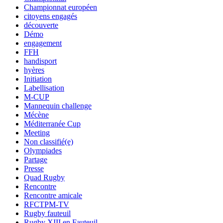
Championnat européen
citoyens engagés
découverte
Démo
engagement
FFH
handisport
hyères
Initiation
Labellisation
M-CUP
Mannequin challenge
Mécène
Méditerranée Cup
Meeting
Non classifié(e)
Olympiades
Partage
Presse
Quad Rugby
Rencontre
Rencontre amicale
RFCTPM-TV
Rugby fauteuil
Rugby XIII en Fauteuil