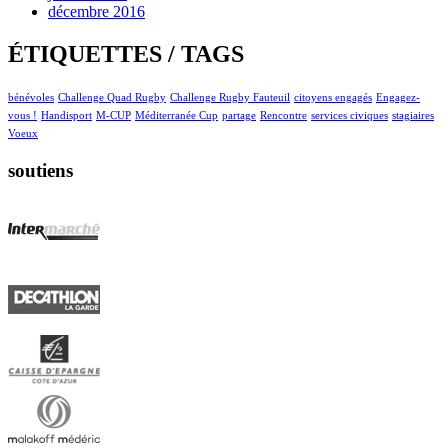
décembre 2016
ÉTIQUETTES / TAGS
bénévoles
Challenge Quad Rugby
Challenge Rugby Fauteuil
citoyens engagés
Engagez-
vous !
Handisport
M-CUP
Méditerranée Cup
partage
Rencontre
services civiques
stagiaires
Voeux
soutiens