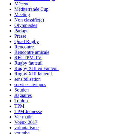
Mécène
Méditerranée Cup
Meeting
Non classifié(e)
Olympiades
Partage
Presse
Quad Rugby
Rencontre
Rencontre amicale
RFCTPM-TV
Rugby fauteuil
Rugby XIII en Fauteuil
Rugby XIII fauteuil
sensibilisation
services civiques
Soutien
stagiaires
Toulon
TPM
TPM Jeunesse
Var matin
Voeux 2017
volontarisme
youtube