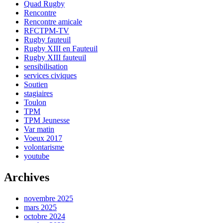
Quad Rugby
Rencontre
Rencontre amicale
RFCTPM-TV
Rugby fauteuil
Rugby XIII en Fauteuil
Rugby XIII fauteuil
sensibilisation
services civiques
Soutien
stagiaires
Toulon
TPM
TPM Jeunesse
Var matin
Voeux 2017
volontarisme
youtube
Archives
novembre 2025
mars 2025
octobre 2024