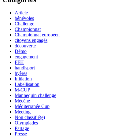
Article
bénévoles
Challenge
Championnat
Championnat européen
citoyens engagés
découverte
Démo
engagement
FFH
handisport
hyères
Initiation
Labellisation
M-CUP
Mannequin challenge
Mécène
Méditerranée Cup
Meeting
Non classifié(e)
Olympiades
Partage
Presse