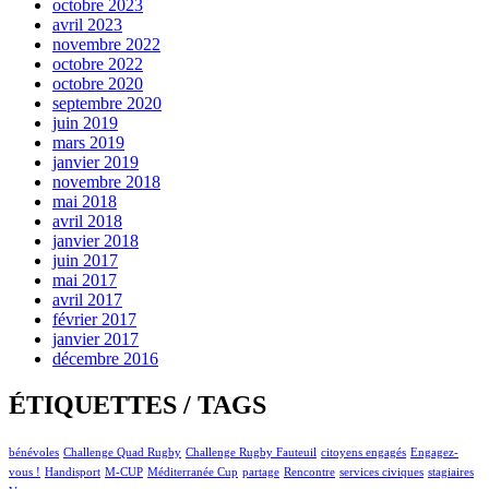
octobre 2023
avril 2023
novembre 2022
octobre 2022
octobre 2020
septembre 2020
juin 2019
mars 2019
janvier 2019
novembre 2018
mai 2018
avril 2018
janvier 2018
juin 2017
mai 2017
avril 2017
février 2017
janvier 2017
décembre 2016
ÉTIQUETTES / TAGS
bénévoles
Challenge Quad Rugby
Challenge Rugby Fauteuil
citoyens engagés
Engagez-
vous !
Handisport
M-CUP
Méditerranée Cup
partage
Rencontre
services civiques
stagiaires