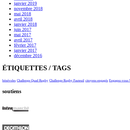
janvier 2019
novembre 2018
mai 2018
avril 2018
janvier 2018
juin 2017
mai 2017
avril 2017
février 2017
janvier 2017
décembre 2016
ÉTIQUETTES / TAGS
bénévoles
Challenge Quad Rugby
Challenge Rugby Fauteuil
citoyens engagés
Engagez-vous 
soutiens