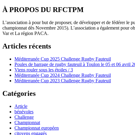
À PROPOS DU RFCTPM
L’association à pour but de proposer, de développer et de fédérer le pub
championnat dès Novembre 2015). L’association a également pour objec
Var et La région PACA.
Articles récents
Méditerranée Cup 2025 Challenge Rugby Fauteuil
Poules de barrage de rugby fauteuil à Toulon le 05 et 06 avril 
Viens rouler sous les étoiles / 3
Méditerranée Cup 2024 Challenge Rugby Fauteuil
Méditerranée Cup 2023 Challenge Rugby Fauteuil
Catégories
Article
bénévoles
Challenge
Championnat
Championnat européen
citoyens engagés