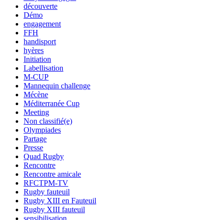
découverte
Démo
engagement
FFH
handisport
hyères
Initiation
Labellisation
M-CUP
Mannequin challenge
Mécène
Méditerranée Cup
Meeting
Non classifié(e)
Olympiades
Partage
Presse
Quad Rugby
Rencontre
Rencontre amicale
RFCTPM-TV
Rugby fauteuil
Rugby XIII en Fauteuil
Rugby XIII fauteuil
sensibilisation