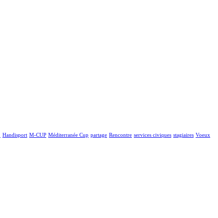
!
Handisport
M-CUP
Méditerranée Cup
partage
Rencontre
services civiques
stagiaires
Voeux