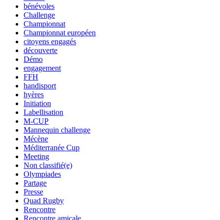
bénévoles
Challenge
Championnat
Championnat européen
citoyens engagés
découverte
Démo
engagement
FFH
handisport
hyères
Initiation
Labellisation
M-CUP
Mannequin challenge
Mécène
Méditerranée Cup
Meeting
Non classifié(e)
Olympiades
Partage
Presse
Quad Rugby
Rencontre
Rencontre amicale