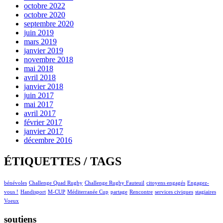
octobre 2022
octobre 2020
septembre 2020
juin 2019
mars 2019
janvier 2019
novembre 2018
mai 2018
avril 2018
janvier 2018
juin 2017
mai 2017
avril 2017
février 2017
janvier 2017
décembre 2016
ÉTIQUETTES / TAGS
bénévoles
Challenge Quad Rugby
Challenge Rugby Fauteuil
citoyens engagés
Engagez-
vous !
Handisport
M-CUP
Méditerranée Cup
partage
Rencontre
services civiques
stagiaires
Voeux
soutiens