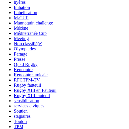
hyères
Initiation
Labellisation
M-CUP
Mannequin challenge
Mécène
Méditerranée Cup
Meeting
Non classifié(e)
Olympiades
Partage
Presse
Quad Rugby
Rencontre
Rencontre amicale
RFCTPM-TV
Rugby fauteuil
Rugby XIII en Fauteuil
Rugby XIII fauteuil
sensibilisation
services civiques
Soutien
stagiaires
Toulon
TPM