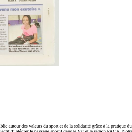
lic autour des valeurs du sport et de la solidarité grâce à la pratique d
tif d’intégrer le paysage sportif dans le Var et la région PACA. Notre