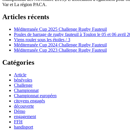
Var et La région PACA.
Articles récents
Méditerranée Cup 2025 Challenge Rugby Fauteuil
Poules de barrage de rugby fauteuil à Toulon le 05 et 06 avril 
Viens rouler sous les étoiles / 3
Méditerranée Cup 2024 Challenge Rugby Fauteuil
Méditerranée Cup 2023 Challenge Rugby Fauteuil
Catégories
Article
bénévoles
Challenge
Championnat
Championnat européen
citoyens engagés
découverte
Démo
engagement
FFH
handisport