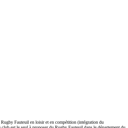
u Rugby Fauteuil en loisir et en compétition (intégration du
 club est le seul à proposer du Rugby Fauteuil dans le département du