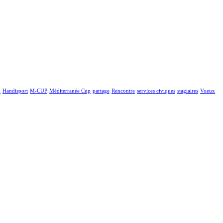
!
Handisport
M-CUP
Méditerranée Cup
partage
Rencontre
services civiques
stagiaires
Voeux