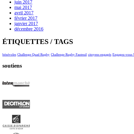
juin 2017
mai 2017
avril 2017
février 2017
janvier 2017
décembre 2016
ÉTIQUETTES / TAGS
bénévoles
Challenge Quad Rugby
Challenge Rugby Fauteuil
citoyens engagés
Engagez-vous 
soutiens