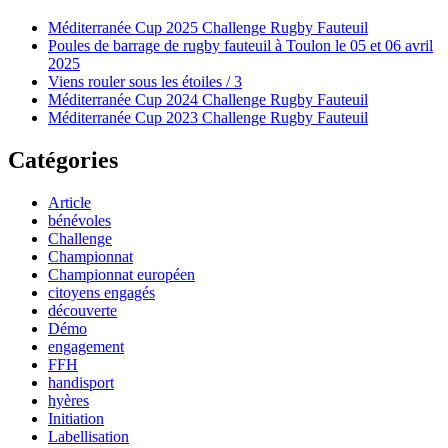
Méditerranée Cup 2025 Challenge Rugby Fauteuil
Poules de barrage de rugby fauteuil à Toulon le 05 et 06 avril
2025
Viens rouler sous les étoiles / 3
Méditerranée Cup 2024 Challenge Rugby Fauteuil
Méditerranée Cup 2023 Challenge Rugby Fauteuil
Catégories
Article
bénévoles
Challenge
Championnat
Championnat européen
citoyens engagés
découverte
Démo
engagement
FFH
handisport
hyères
Initiation
Labellisation