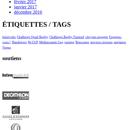
février 2017
janvier 2017
décembre 2016
ÉTIQUETTES / TAGS
bénévoles
Challenge Quad Rugby
Challenge Rugby Fauteuil
citoyens engagés
Engagez-
vous !
Handisport
M-CUP
Méditerranée Cup
partage
Rencontre
services civiques
stagiaires
Voeux
soutiens