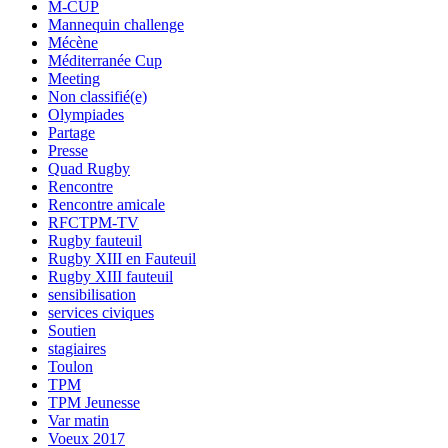
M-CUP
Mannequin challenge
Mécène
Méditerranée Cup
Meeting
Non classifié(e)
Olympiades
Partage
Presse
Quad Rugby
Rencontre
Rencontre amicale
RFCTPM-TV
Rugby fauteuil
Rugby XIII en Fauteuil
Rugby XIII fauteuil
sensibilisation
services civiques
Soutien
stagiaires
Toulon
TPM
TPM Jeunesse
Var matin
Voeux 2017